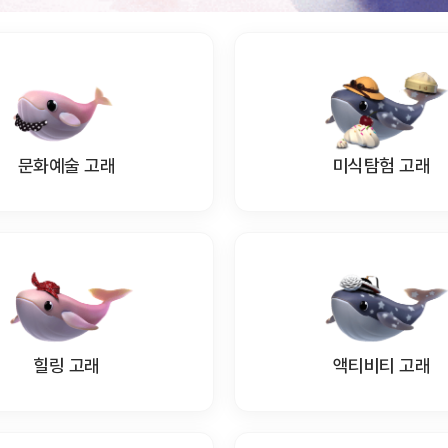
문화예술 고래
미식탐험 고래
힐링 고래
액티비티 고래