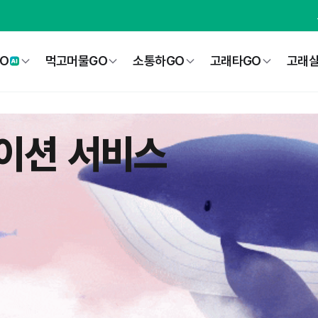
O
먹고머물GO
소통하GO
고래타GO
고래살
이션 서비스