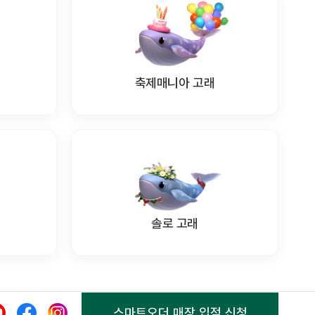
축제매니아 고래
솔로 고래
스마트오더 매장 입점 신청